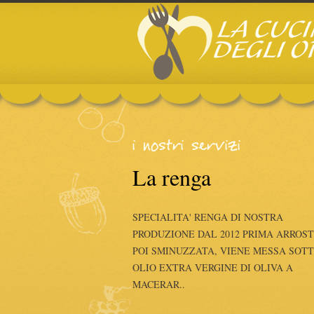
zi
i nostri servizi
ia
La renga
dalle ore 10.00 fino alle
SPECIALITA' RENGA DI NOSTRA
egli Orti serviamo
PRODUZIONE DAL 2012 PRIMA ARROST
 polpette al sugo, ..
POI SMINUZZATA, VIENE MESSA SOTT
OLIO EXTRA VERGINE DI OLIVA A
MACERAR..