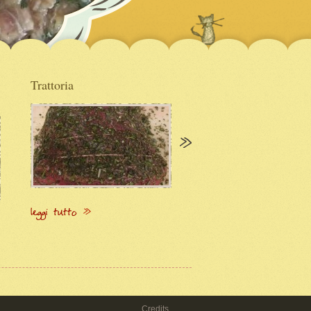
Leggi tutto
Trattoria
Negozio con produzi
propria
leggi tutto
leggi tutto
Credits