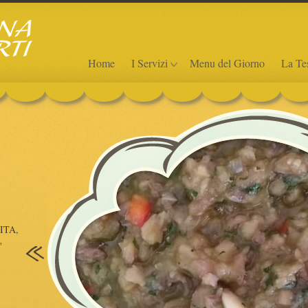
Home
I Servizi
Menu del Giorno
La Te
i nostri servizi
i nos
Menu per gruppi 10% DI
Men
SCONTO SE PRENOTI
LA CUC
40 GIORNI PRIMA
ITA,
CONSUL
'
GOOGLE
PROPOSTA MENU’ EURO 30 A PERSONA BIS
DI PRIMI DA SCEGLIERE TRA QUESTE
Leg
PROPOSTE: -TORTELLINI IN BRODO DI